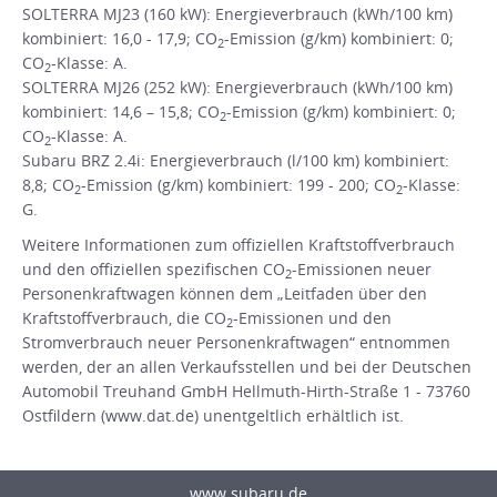
SOLTERRA MJ23 (160 kW): Energieverbrauch (kWh/100 km)
kombiniert: 16,0 - 17,9; CO
-Emission (g/km) kombiniert: 0;
2
CO
-Klasse: A.
2
SOLTERRA MJ26 (252 kW): Energieverbrauch (kWh/100 km)
kombiniert: 14,6 – 15,8; CO
-Emission (g/km) kombiniert: 0;
2
CO
-Klasse: A.
2
Subaru BRZ 2.4i: Energieverbrauch (l/100 km) kombiniert:
8,8; CO
-Emission (g/km) kombiniert: 199 - 200; CO
-Klasse:
2
2
G.
Weitere Informationen zum offiziellen Kraftstoffverbrauch
und den offiziellen spezifischen CO
-Emissionen neuer
2
Personenkraftwagen können dem „Leitfaden über den
Kraftstoffverbrauch, die CO
-Emissionen und den
2
Stromverbrauch neuer Personenkraftwagen“ entnommen
werden, der an allen Verkaufsstellen und bei der Deutschen
Automobil Treuhand GmbH Hellmuth-Hirth-Straße 1 - 73760
Ostfildern (www.dat.de) unentgeltlich erhältlich ist.
www.subaru.de