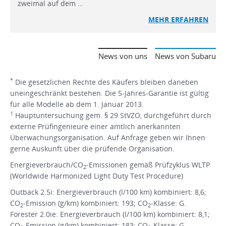
zweimal auf dem …
MEHR
ERFAHREN
News von uns
News von Subaru
*
Die gesetzlichen Rechte des Käufers bleiben daneben
uneingeschränkt bestehen. Die 5-Jahres-Garantie ist gültig
für alle Modelle ab dem 1. Januar 2013.
1
Hauptuntersuchung gem. § 29 StVZO, durchgeführt durch
externe Prüfingenieure einer amtlich anerkannten
Überwachungsorganisation. Auf Anfrage geben wir Ihnen
gerne Auskunft über die prüfende Organisation.
Energieverbrauch/CO
-Emissionen gemäß Prüfzyklus WLTP
2
(Worldwide Harmonized Light Duty Test Procedure)
Outback 2.5i: Energieverbrauch (l/100 km) kombiniert: 8,6;
CO
-Emission (g/km) kombiniert: 193; CO
-Klasse: G.
2
2
Forester 2.0ie: Energieverbrauch (l/100 km) kombiniert: 8,1;
CO
-Emission (g/km) kombiniert: 183; CO
-Klasse: G.