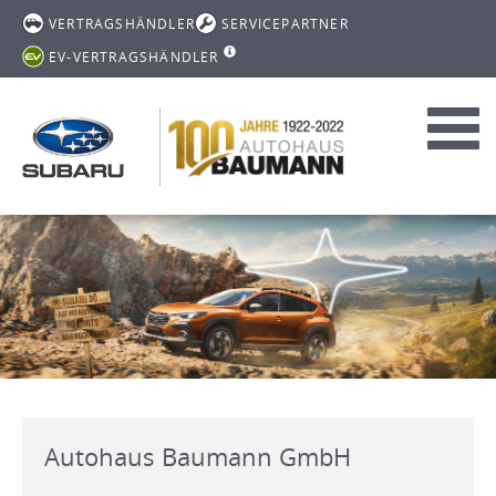
VERTRAGSHÄNDLER
SERVICEPARTNER
EV-VERTRAGSHÄNDLER
Toggl
navig
Autohaus Baumann GmbH