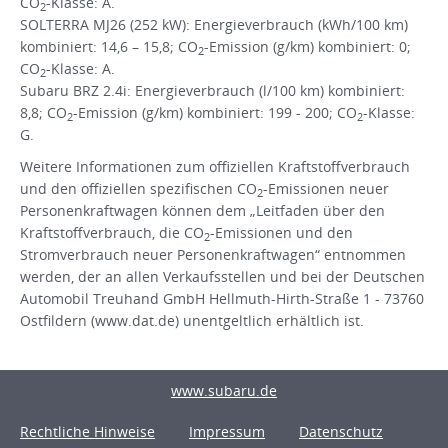
CO
-Klasse: A.
2
SOLTERRA MJ26 (252 kW): Energieverbrauch (kWh/100 km)
kombiniert: 14,6 – 15,8; CO
-Emission (g/km) kombiniert: 0;
2
CO
-Klasse: A.
2
Subaru BRZ 2.4i: Energieverbrauch (l/100 km) kombiniert:
8,8; CO
-Emission (g/km) kombiniert: 199 - 200; CO
-Klasse:
2
2
G.
Weitere Informationen zum offiziellen Kraftstoffverbrauch
und den offiziellen spezifischen CO
-Emissionen neuer
2
Personenkraftwagen können dem „Leitfaden über den
Kraftstoffverbrauch, die CO
-Emissionen und den
2
Stromverbrauch neuer Personenkraftwagen“ entnommen
werden, der an allen Verkaufsstellen und bei der Deutschen
Automobil Treuhand GmbH Hellmuth-Hirth-Straße 1 - 73760
Ostfildern (www.dat.de) unentgeltlich erhältlich ist.
www.subaru.de
Rechtliche Hinweise
Impressum
Datenschutz