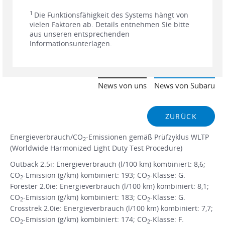
1
Die Funktionsfähigkeit des Systems hängt von
vielen Faktoren ab. Details entnehmen Sie bitte
aus unseren entsprechenden
Informationsunterlagen.
News von uns
News von Subaru
ZURÜCK
Energieverbrauch/CO
-Emissionen gemäß Prüfzyklus WLTP
2
(Worldwide Harmonized Light Duty Test Procedure)
Outback 2.5i: Energieverbrauch (l/100 km) kombiniert: 8,6;
CO
-Emission (g/km) kombiniert: 193; CO
-Klasse: G.
2
2
Forester 2.0ie: Energieverbrauch (l/100 km) kombiniert: 8,1;
CO
-Emission (g/km) kombiniert: 183; CO
-Klasse: G.
2
2
Crosstrek 2.0ie: Energieverbrauch (l/100 km) kombiniert: 7,7;
CO
-Emission (g/km) kombiniert: 174; CO
-Klasse: F.
2
2