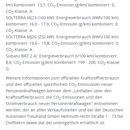
km) kombiniert: 13,7; CO
-Emission (g/km) kombiniert: 0;
2
CO
-Klasse: A.
2
SOLTERRA MJ23 (160 kW): Energieverbrauch (kWh/100 km)
kombiniert: 16,0 - 17,9; CO
-Emission (g/km) kombiniert: 0;
2
CO
-Klasse: A.
2
SOLTERRA MJ26 (252 kW): Energieverbrauch (kWh/100 km)
kombiniert: 14,6 – 15,8; CO
-Emission (g/km) kombiniert: 0;
2
CO
-Klasse: A.
2
Subaru BRZ 2.4i: Energieverbrauch (l/100 km) kombiniert:
8,8; CO
-Emission (g/km) kombiniert: 199 - 200; CO
-Klasse:
2
2
G.
Weitere Informationen zum offiziellen Kraftstoffverbrauch
und den offiziellen spezifischen CO
-Emissionen neuer
2
Personenkraftwagen können dem „Leitfaden über den
Kraftstoffverbrauch, die CO
-Emissionen und den
2
Stromverbrauch neuer Personenkraftwagen“ entnommen
werden, der an allen Verkaufsstellen und bei der Deutschen
Automobil Treuhand GmbH Hellmuth-Hirth-Straße 1 - 73760
Ostfildern (www.dat.de) unentgeltlich erhältlich ist.